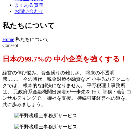
よくある質問
お問い合わせ
私たちについて
Home
私たちについて
C
o
n
s
e
p
t
日本の99.7%の
中小企業を強くする！
経営の伸び悩み、資金繰りの難しさ、
将来の不透明
感……。
今の時代、税金対策や融資など
小手先のテクニッ
クでは、
根本的な解決になりません。
平野税理士事務所
は、
元政府系金融機関出身者が一歩先を
行く
財務・会計コ
ンサルティングで、
御社を支援。
持続可能経営への道を、
共に歩みましょう。