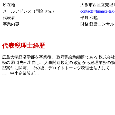
所在地
大阪市西区立売堀1-6
メールアドレス（問合せ先）
contact@finance-tax
代表者
平野 和也
事業内容
財務/経営コンサル
代表税理士経歴
広島大学経済学部を卒業後、
政府系金融機関である
株式会社
模の
取引先へ出向し、人事関連規定の
改訂から経理業務の効
型案件に関与。
その後、デロイトトーマツ税理士法人にて、
士、中小企業診断士