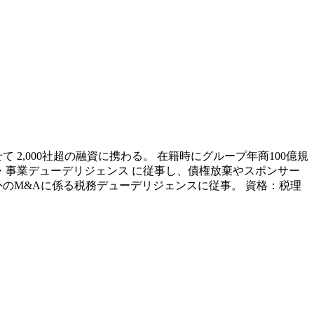
せて
2,000社超の融資に携わる。
在籍時にグループ年商100億規
・事業デューデリジェンス
に従事し、債権放棄やスポンサー
外のM&Aに係る税務デューデリジェンスに従事。
資格：税理