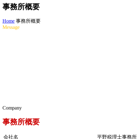
事務所概要
Home
事務所概要
M
e
s
s
a
g
e
ホ
ー
ム
ペ
ー
ジ
に
訪
れ
て
い
た
だ
き
、
あ
り
が
と
う
ご
ざ
い
ま
す
。
平
以
上
の
中
小
企
業
を
支
援
し
た
経
験
、
そ
れ
か
ら
事
業
再
生
の
現
場
に
る
支
援
は
、
税
務
だ
け
に
留
ま
ら
な
い
、
よ
り
本
質
的
な
も
の
で
あ
る
心
の
考
え
方
は
ビ
ジ
ネ
ス
を
誤
っ
た
方
向
に
導
き
ま
す
の
で
慎
重
に
な
序
で
、
ビ
ジ
ネ
ス
の
根
本
か
ら
正
し
い
財
務
/
経
営
戦
略
を
提
案
し
ま
に
と
ら
わ
れ
な
い
財
務
/
会
計
コ
ン
サ
ル
テ
ィ
ン
グ
で
、
私
は
中
小
企
本
質
的
に
サ
ポ
ー
ト
す
る
こ
と
を
大
切
に
し
て
い
ま
す
。
実
は
、
こ
う
推
奨
し
て
い
る
税
理
士
事
務
所
も
た
く
さ
ん
あ
り
ま
す
。
で
も
、
そ
れ
サ
ー
ビ
ス
を
行
う
だ
け
で
な
く
、
共
に
課
題
に
取
り
組
み
な
が
ら
歩
ん
伝
い
が
で
き
れ
ば
幸
い
で
す
。
C
o
m
p
a
n
y
事務所概要
会社名
平野税理士事務所