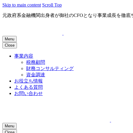
Skip to main content
Scroll Top
元政府系金融機関出身者が御社のCFOとなり事業成長を徹底
Menu
Close
事業内容
税務顧問
財務コンサルティング
資金調達
お役立ち情報
よくある質問
お問い合わせ
Menu
Close